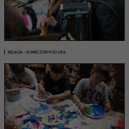
RELACJA – XI WIECZÓR POD LIPĄ