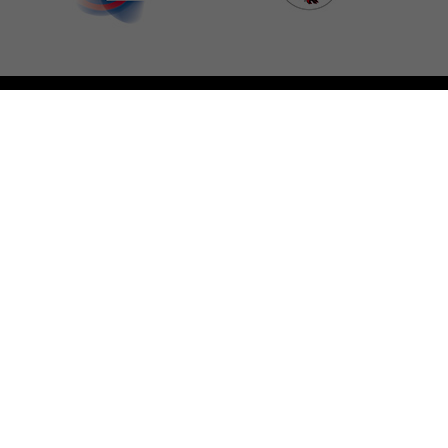
MUZEUM ZIEMI KUJAWSKIEJ I
DOBRZYŃSKIEJ
WE WŁOCŁAWKU
Email: sekretariat@muzeum.wloclawek.pl
Tel.: 54 232 32 43
ul. Juliusza Słowackiego 1a
87-800 Włocławek