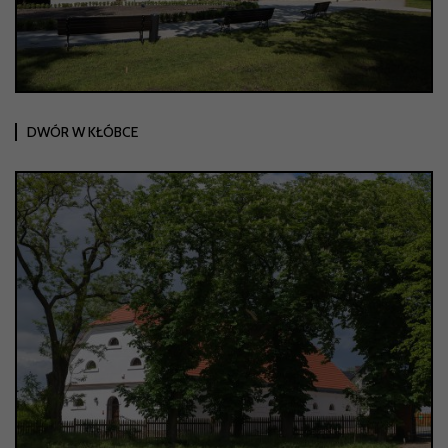
DWÓR W KŁÓBCE