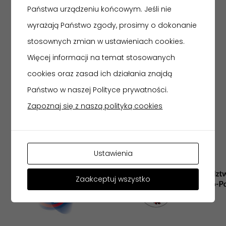
Gmach Główny
ODDZIAŁY
Państwa urządzeniu końcowym. Jeśli nie
Muzeum Historii Włocławka
wyrażają Państwo zgody, prosimy o dokonanie
stosownych zmian w ustawieniach cookies.
Muzeum Etnograficzne
Więcej informacji na temat stosowanych
Zbiory Sztuki
cookies oraz zasad ich działania znajdą
Muzeum w Nieszawie
Państwo w naszej Polityce prywatności.
Zapoznaj się z naszą polityką cookies
Skansen w Kłóbce
Ustawienia
Zaakceptuj wszystko