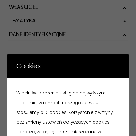
WŁAŚCICIEL
TEMATYKA
DANE IDENTYFIKACYJNE
OPIS
Cookies
Na krzyżu łacińskim rzeźba Chrystusa Ukrzyżowanego.
W celu świadczenia usług na najwyższym
poziomie, w ramach naszego serwisu
stosujemy pliki cookies. Korzystanie z witryny
bez zmiany ustawień dotyczących cookies
oznacza, że będą one zamieszczane w