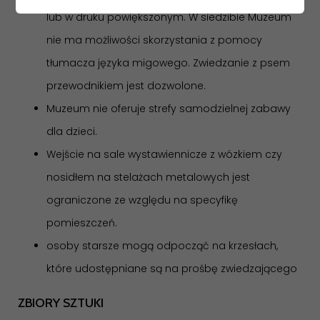
lub w druku powiększonym. W siedzibie Muzeum
nie ma możliwości skorzystania z pomocy
tłumacza języka migowego. Zwiedzanie z psem
przewodnikiem jest dozwolone.
Muzeum nie oferuje strefy samodzielnej zabawy
dla dzieci.
Wejście na sale wystawiennicze z wózkiem czy
nosidłem na stelażach metalowych jest
ograniczone ze względu na specyfikę
pomieszczeń.
osoby starsze mogą odpocząć na krzesłach,
które udostępniane są na prośbę zwiedzającego
ZBIORY SZTUKI