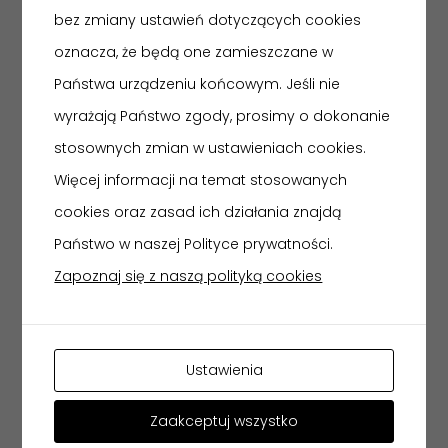
bez zmiany ustawień dotyczących cookies
usytuowanych na parterze i pierwszym piętrze
oznacza, że będą one zamieszczane w
budynku, na które prowadzą schody. Dla osób
Państwa urządzeniu końcowym. Jeśli nie
niepełnosprawnych dostępna jest wystawa stała
wyrażają Państwo zgody, prosimy o dokonanie
usytuowana na parterze.
stosownych zmian w ustawieniach cookies.
na terenie Muzeum nie ma miejsc parkingowych
Więcej informacji na temat stosowanych
dla osób niepełnosprawnych. Istnieje możliwość
cookies oraz zasad ich działania znajdą
skorzystania z parkingów ogólnodostępnych dla
Państwo w naszej Polityce prywatności.
samochodów osobowych, zlokalizowanych
Zapoznaj się z naszą polityką cookies
wzdłuż sąsiednich ulic,
Muzeum posiada toaletę przystosowaną dla
osób niepełnosprawnych. Brak toalety z
Ustawienia
przewijakiem.
w budynku nie ma pętli indukcyjnych, oznaczeń w
Zaakceptuj wszystko
alfabecie Braille’a ani oznaczeń kontrastowych