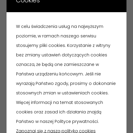
Cookies
OPIS
W celu świadczenia usług na najwyższym
poziomie, w ramach naszego serwisu
Popielniczka, wzór nr 655. Projekt Wit Płażewski.
stosujemy pliki cookies. Korzystanie z witryny
Zatwierdzony przez Komisję Selekcyjną w 1965 r. Forma:
bez zmiany ustawień dotyczących cookies
kształt kulisty z podwójną ścianką, wnętrze łódkowate.
oznacza, że będą one zamieszczane w
Dekoracja: biała z siecią brązowo-zielonych okręgów.
Państwa urządzeniu końcowym. Jeśli nie
Numer dekoracji: 7681. syg./E.P.B/ Elżbieta Piwek-
wyrażają Państwo zgody, prosimy o dokonanie
Białoborska-autorka dekoracji.
stosownych zmian w ustawieniach cookies.
Więcej informacji na temat stosowanych
cookies oraz zasad ich działania znajdą
Państwo w naszej Polityce prywatności.
Zapoznaj się z naszą polityką cookies