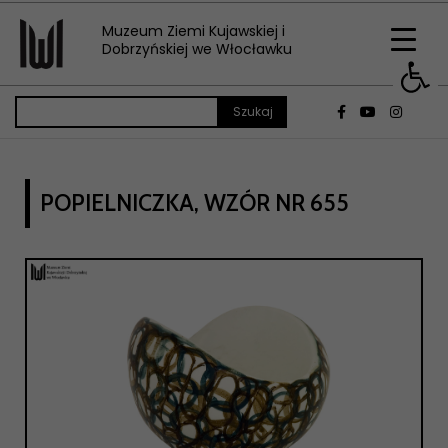
Muzeum Ziemi Kujawskiej i
Op
Dobrzyńskiej we Włocławku
POPIELNICZKA, WZÓR NR 655