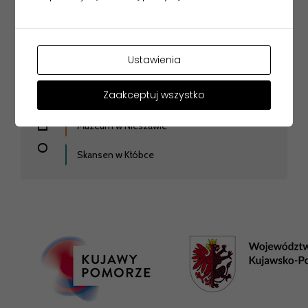
Gmach Główny
ODDZIAŁY
Muzeum Historii Włocławka
Ustawienia
Muzeum Etnograficzne
Zaakceptuj wszystko
Zbiory Sztuki
Muzeum w Nieszawie
Skansen w Kłóbce