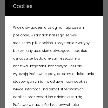
znajduje się profilem, zwrócony w prawo różowy ślimak,
Cookies
którego ogon łączy się z zakończeniem poreczy
balustrady. Drugą strefę obrazu stanowi jasnobrązowa
W celu świadczenia usług na najwyższym
ściana z dwiema przeprutymi, półkoliście zamkniętymi
poziomie, w ramach naszego serwisu
arkadami. Arkada z lewej strony pusta, ciemnobrązowa
stosujemy pliki cookies. Korzystanie z witryny
w łuku ma rozpiętą białą pajęczynę. Arkada po prawej
bez zmiany ustawień dotyczących cookies
stronie wsparta jest na jednej kolumnie, druga kolumna
oznacza, że będą one zamieszczane w
jest u góry oberwana, także przy niej mur jest wypruty.
Państwa urządzeniu końcowym. Jeśli nie
W tych prześwitach widoczna ulica w perspektywie z
wyrażają Państwo zgody, prosimy o dokonanie
wybrukowaną szarą jezdnią i błękitnofioletowymi
stosownych zmian w ustawieniach cookies.
elewacjami domów. Nad nimi niebo szaroniebieskie.
Więcej informacji na temat stosowanych
cookies oraz zasad ich działania znajdą
Państwo w naszej Polityce prywatności.