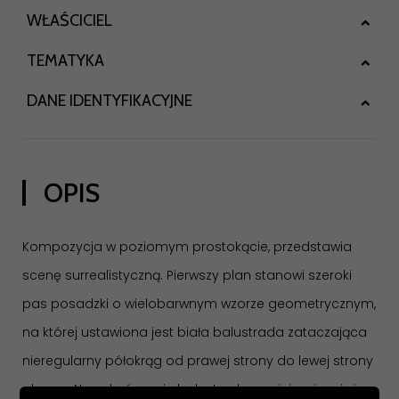
WŁAŚCICIEL
TEMATYKA
DANE IDENTYFIKACYJNE
OPIS
Kompozycja w poziomym prostokącie, przedstawia
scenę surrealistyczną. Pierwszy plan stanowi szeroki
pas posadzki o wielobarwnym wzorze geometrycznym,
na której ustawiona jest biała balustrada zataczająca
nieregularny półokrąg od prawej strony do lewej strony
obrazu. Na zakończeniu balustrady zmniejszającej się