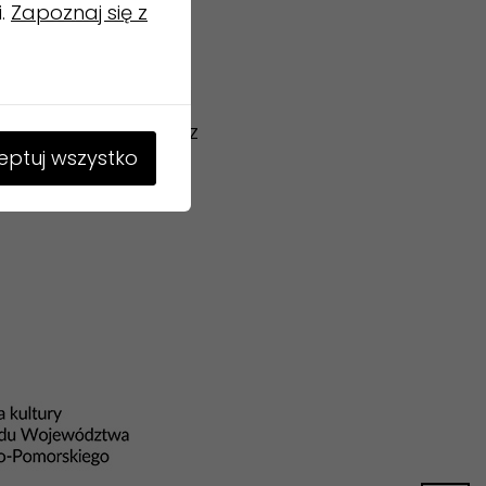
i.
Zapoznaj się z
zwierciedla strój i
znakiem krzyża. Do
, widoczną po lewej
żko zachorował, lecz
ptuj wszystko