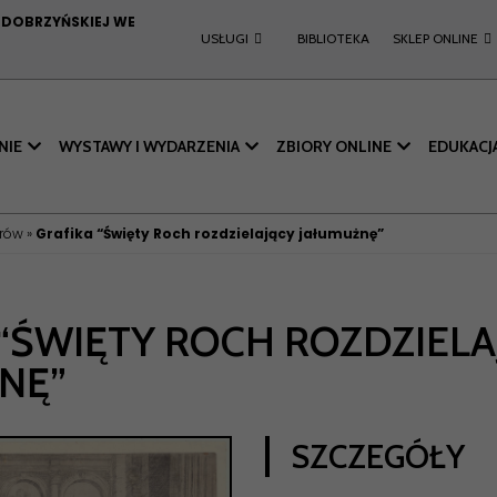
I DOBRZYŃSKIEJ WE
USŁUGI
BIBLIOTEKA
SKLEP ONLINE
NIE
WYSTAWY I WYDARZENIA
ZBIORY ONLINE
EDUKACJ
orów
»
Grafika “Święty Roch rozdzielający jałumużnę”
 “ŚWIĘTY ROCH ROZDZIELA
NĘ”
SZCZEGÓŁY