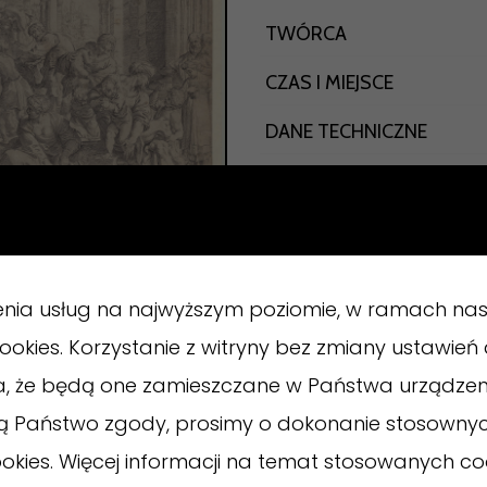
TWÓRCA
CZAS I MIEJSCE
DANE TECHNICZNE
WŁAŚCICIEL
TEMATYKA
DANE IDENTYFIKACYJNE
enia usług na najwyższym poziomie, w ramach nas
 cookies. Korzystanie z witryny bez zmiany ustawie
a, że będą one zamieszczane w Państwa urządze
ają Państwo zgody, prosimy o dokonanie stosowny
okies. Więcej informacji na temat stosowanych co
ostał w momencie rozdzielania jałmużny. Zgodnie 