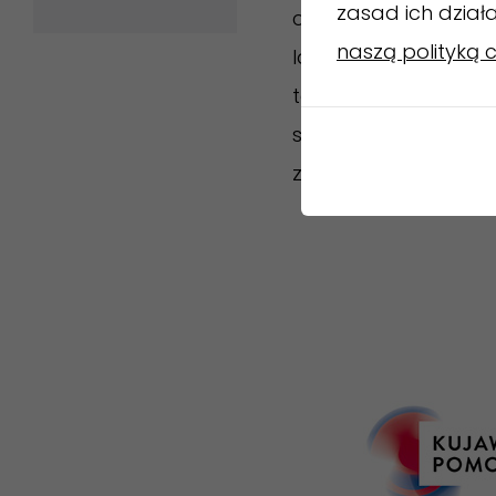
zasad ich dział
cały swój majątek i u
naszą polityką 
laska wędrowca. We 
tego faktu nawiązuj
stronie kompozycji. 
został cudownie ule