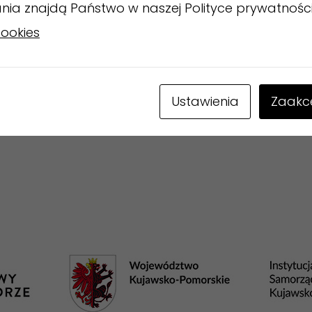
ania znajdą Państwo w naszej Polityce prywatnośc
dał się jako pielgrzym z Montpelier do Rzymu, co od
cookies
Włoszech zajmował się chorymi, uzdrawiając ich 
e różaniec trzymany przez postać leżącą na wózku
W czasie powrotu w rodzinne strony święty sam cię
Ustawienia
Zaakce
czony.