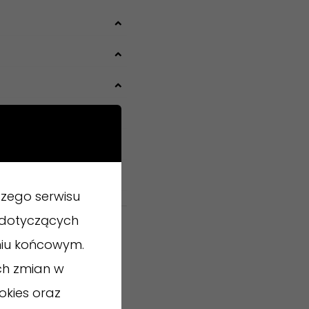
zego serwisu
ń dotyczących
niu końcowym.
ch zmian w
okies oraz
z tradycją rozdał