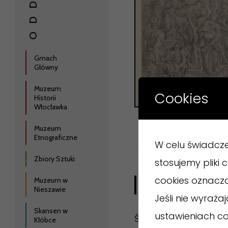
Gmach
Główny
Muzeum
Cookies
Historii
Włocławka
Muzeum
Etnograficzne
W celu świadcz
Zbiory Sztuki
stosujemy pliki
cookies oznacz
Muzeum w
OPIS
Nieszawie
Jeśli nie wyraż
Skansen w
ustawieniach co
Św. Roch pokazany z
Kłóbce