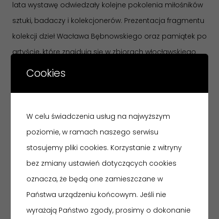
lata wystawę odwiedzały kolejne pokolenia miłośników
sztuki, badaczy i kolekcjonerów. Prezentacja fragmentu
kolekcji dzieł Wacława Bębnowskiego oraz pamiątek po
artyście, które znajdują się w zbiorach włocławskiego
muzeum przybliżała życie i dorobek jednego z
Cookies
najwybitniejszych rzeźbiarzy tworzących w stylu
secesyjnym w Polsce.
W celu świadczenia usług na najwyższym
W 2023 r., realizując plany wystawiennicze muzeum, w
poziomie, w ramach naszego serwisu
miejscu ekspozycji poświęconej Wacławowi
stosujemy pliki cookies. Korzystanie z witryny
Bębnowskiemu zostanie udostępniona „Kujawska
bez zmiany ustawień dotyczących cookies
galeria sztuki polskiej XIX i pocz. XX w.”
oznacza, że będą one zamieszczane w
Wystawę
„Życie i twórczość Wacława Bębnowskiego
Państwa urządzeniu końcowym. Jeśli nie
(1865–1945)”
można oglądać jeszcze do 20 sierpnia
wyrażają Państwo zgody, prosimy o dokonanie