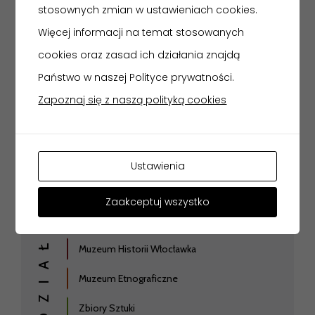
2023 r.
stosownych zmian w ustawieniach cookies.
Więcej informacji na temat stosowanych
Serdecznie zapraszamy do zwiedzania ekspozycji w
cookies oraz zasad ich działania znajdą
godzinach otwarcia muzeum, by po raz ostatni
Państwo w naszej Polityce prywatności.
spotkać się z monograficzną prezentacją sylwetki
Zapoznaj się z naszą polityką cookies
Wacława Bębnowskiego.
Ustawienia
Zaakceptuj wszystko
Gmach Główny
ODDZIAŁY
Muzeum Historii Włocławka
Muzeum Etnograficzne
Zbiory Sztuki