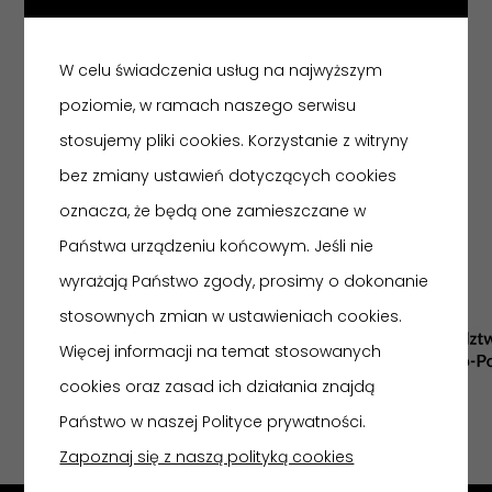
ODDZIAŁY
Muzeum Historii Włocławka
Muzeum Etnograficzne
W celu świadczenia usług na najwyższym
Zbiory Sztuki
poziomie, w ramach naszego serwisu
stosujemy pliki cookies. Korzystanie z witryny
Muzeum w Nieszawie
bez zmiany ustawień dotyczących cookies
Skansen w Kłóbce
oznacza, że będą one zamieszczane w
Państwa urządzeniu końcowym. Jeśli nie
wyrażają Państwo zgody, prosimy o dokonanie
stosownych zmian w ustawieniach cookies.
Więcej informacji na temat stosowanych
cookies oraz zasad ich działania znajdą
Państwo w naszej Polityce prywatności.
Zapoznaj się z naszą polityką cookies