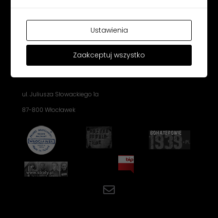
MUZEUM ZIEMI KUJAWSKIEJ I
DOBRZYŃSKIEJ
Ustawienia
WE WŁOCŁAWKU
Zaakceptuj wszystko
Email: sekretariat@muzeum.wloclawek.pl
Tel.: 54 232 32 43
ul. Juliusza Słowackiego 1a
87-800 Włocławek