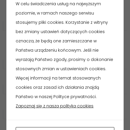
W celu świadczenia usług na najwyższym
RELACJA – FESTYN FOLKLORYSTYCZNY
poziomie, w ramach naszego serwisu
„WIANKI”
stosujemy pliki cookies. Korzystanie z witryny
Galerie zdjęć
bez zmiany ustawień dotyczących cookies
oznacza, że będą one zamieszczane w
RELACJA – „ROZMOWY O ARCHEOLOGII PRZY
KAWIE” – ZWIEDZANIE KURATORSKIE WYSTAWY
Państwa urządzeniu końcowym. Jeśli nie
CZASOWEJ „AUTOSTRADĄ DO PRZESZŁOŚCI…”
wyrażają Państwo zgody, prosimy o dokonanie
Galerie zdjęć
stosownych zmian w ustawieniach cookies.
Więcej informacji na temat stosowanych
WAKACYJNE WARSZTATY DLA GRUP W MUZEUM
cookies oraz zasad ich działania znajdą
Galerie zdjęć
Państwo w naszej Polityce prywatności.
RELACJA – XI WIECZÓR POD LIPĄ
Zapoznaj się z naszą polityką cookies
Galerie zdjęć
RELACJA – WAKACYJNE WARSZTATY RODZINNE –