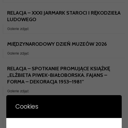
RELACJA – XXXI JARMARK STAROCI I RĘKODZIEŁA
LUDOWEGO
Galerie zdjęć
MIĘDZYNARODOWY DZIEŃ MUZEÓW 2026
Galerie zdjęć
RELACJA – SPOTKANIE PROMUJĄCE KSIĄŻKĘ
„ELŻBIETA PIWEK-BIAŁOBORSKA. FAJANS –
FORMA – DEKORACJA 1953–1981”
Galerie zdjęć
Cookies
RELACJA – DZIEJE SZTUKI W ZARYSIE
„KLASYCYZM – DOSTOJNY IDEALIZM”
Galerie zdjęć