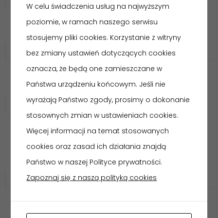
W celu świadczenia usług na najwyższym
poziomie, w ramach naszego serwisu
RELACJA – POSIEDZENIE KOMISJI
POPLENEROWEJ
stosujemy pliki cookies. Korzystanie z witryny
Galerie zdjęć
bez zmiany ustawień dotyczących cookies
oznacza, że będą one zamieszczane w
RELACJA – DZIEJE SZTUKI W ZARYSIE „ROKOKO
Państwa urządzeniu końcowym. Jeśli nie
– TANIEC FORM I DEKORACJI”
wyrażają Państwo zgody, prosimy o dokonanie
Galerie zdjęć
stosownych zmian w ustawieniach cookies.
RELACJA – WERNISAŻ WYSTAWY
Więcej informacji na temat stosowanych
POPLENEROWEJ XLIII PLENERU MALARSKIEGO Z
cookies oraz zasad ich działania znajdą
CYKLU WŁOCŁAWEK W MALARSTWIE I RYSUNKU
Państwo w naszej Polityce prywatności.
PT. „PLAC WOLNOŚCI”.
Zapoznaj się z naszą polityką cookies
Galerie zdjęć
WYSTAWA POPLENEROWA XLIII PLENERU
MALARSKIEGO Z CYKLU WŁOCŁAWEK W