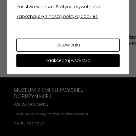
Państwo w naszej Polityce prywatności.
Zapoznaj się z naszą polityką cookies
Ustawienia
Zaakceptuj wszystko
MUZEUM ZIEMI KUJAWSKIEJ I
DOBRZYŃSKIEJ
WE WŁOCŁAWKU
Email: sekretariat@muzeum.wloclawek.pl
Tel.: 54 232 32 43