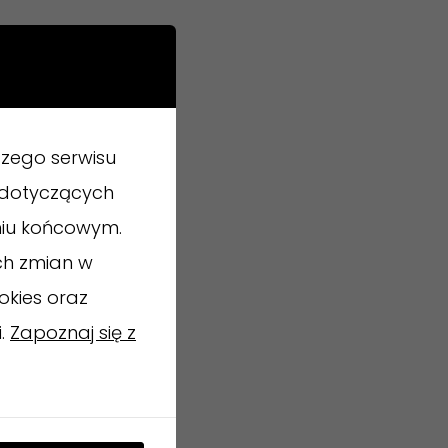
zego serwisu
ń dotyczących
niu końcowym.
ch zmian w
okies oraz
i.
Zapoznaj się z