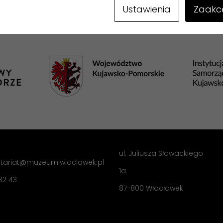
Ustawienia
Zaakce
ul. Juliusza Słowackiego
retariat@muzeum.wloclawek.pl
1a
 32 43
87-800 Włocławek