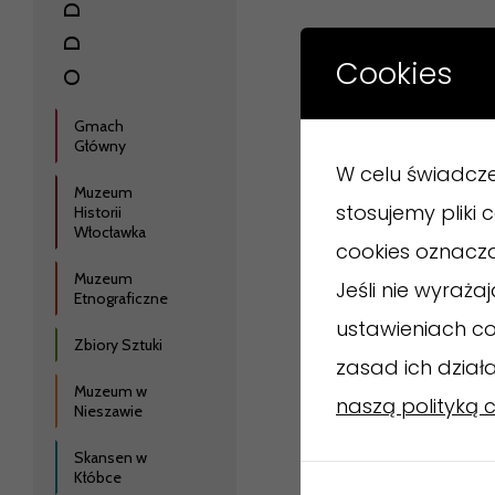
Cookies
Gmach
Główny
W celu świadcz
Muzeum
stosujemy pliki
Historii
Włocławka
cookies oznacz
Muzeum
Jeśli nie wyraż
Etnograficzne
ustawieniach co
Zbiory Sztuki
zasad ich dział
Muzeum w
naszą polityką 
Nieszawie
Skansen w
Kłóbce