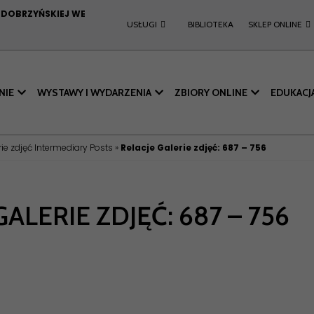
I DOBRZYŃSKIEJ WE
USŁUGI
BIBLIOTEKA
SKLEP ONLINE
NIE
WYSTAWY I WYDARZENIA
ZBIORY ONLINE
EDUKACJ
rie zdjęć Intermediary Posts
»
Relacje Galerie zdjęć: 687 – 756
GALERIE ZDJĘĆ: 687 – 756